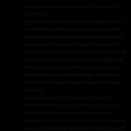
mening holatimda shu paytgacha muammo
tug’dirmadi.
Slotlar tomonini aytsam, tanlov haqiqatan katta
— menimcha 4000dan ko’proq, hech kim sanab
chiqmagan bo’lsa kerak. Ko’proq Pragmatic Play
o’yinlarini aylantiraman: Gates of Olympus va
Sweet Bonanza eskirmaydi, ba’zan Play’n GO ning
Book of Dead ga qaytaman. NetEnt va Yggdrasil
ham bor, lekin bularni kamroq o’ynayman. Live
qismi alohida gap — Evolution dan, tirik dilerlar,
Crazy Time bo’lsa kechqurun vaqt o’tkazishga
juda mos.
Bonus masalasi ancha munosib: dastlabki
to’ldirishda 100% ustiga plyus 150 bepul aylanish
tushadi. Ammo shu yerda veydjerga qarab
qo’ying — odatda x40 atrofida, ya’ni tezda yechib
bo’lmaydi, sabr kerak. Men birinchi safar shartlarni