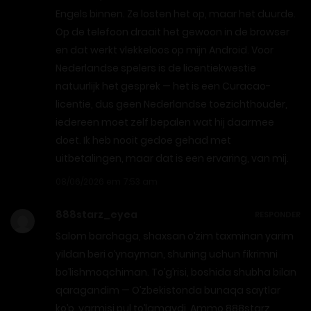
Engels binnen. Ze losten het op, maar het duurde.
Op de telefoon draait het gewoon in de browser
en dat werkt vlekkeloos op mijn Android. Voor
Nederlandse spelers is de licentiekwestie
natuurlijk het gesprek — het is een Curacao-
licentie, dus geen Nederlandse toezichthouder,
iedereen moet zelf bepalen wat hij daarmee
doet. Ik heb nooit gedoe gehad met
uitbetalingen, maar dat is een ervaring, van mij.
08/06/2026 em 7:53 am
888starz_eyea
RESPONDER
Salom barchaga, shaxsan o’zim taxminan yarim
yildan beri o’ynayman, shuning uchun fikrimni
bo’lishmoqchiman. To’g’risi, boshida shubha bilan
qaragandim — O’zbekistonda bunaqa saytlar
ko’p, yarmisi pul to’lamaydi. Ammo 888starz