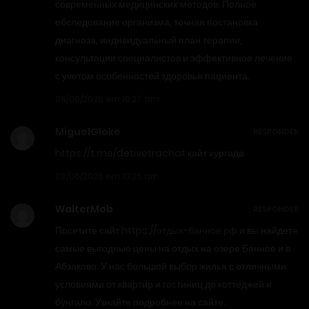
современных медицинских методов. Полное
обследование организма, точная постановка
диагноза, индивидуальный план терапии,
консультации специалистов и эффективное лечение
с учетом особенностей здоровья пациента.
08/06/2026 em 10:27 am
MiguelGloke
RESPONDER
https://t.me/detivetrachat
кайт хургада
08/06/2026 em 10:25 am
WalterMob
RESPONDER
Посетите сайт
https://отдых-банное.рф
и вы найдете
самые выгодные цены на отдых на озере Банное и в
Абзаково. У нас большой выбор жилья с отличными
условиями от квартир и гостиниц до коттеджей и
бунгало. Узнайте подробнее на сайте.