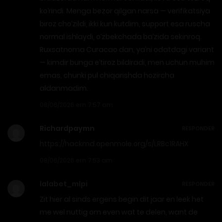
ko’rindi. Menga bezor qilgan narsa — verifikatsiya
biroz cho’zildi, ikki kun kutdim, support esa ruscha
normal ishlaydi, o’zbekchada ba’zida sekinroq.
Ruxsatnoma Curacao dan, ya’ni odatdagi variant
— kimdir bunga e’tiroz bildiradi, men uchun muhim
emas, chunki pul chiqarishda hozircha
aldanmadim.
08/06/2026 em 7:57 am
Richardpaymn
RESPONDER
https://hackmd.openmole.org/s/LRBc1RAHX
08/06/2026 em 7:53 am
lalabet_mlpi
RESPONDER
Zit hier al sinds ergens begin dit jaar en leek het
me wel nuttig om even wat te delen, want de