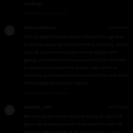
readings.
08/06/2026 em 7:50 am
SebastianMus
RESPONDER
Did not expect much when I clicked through but
ended up reading the whole thing carefully, and a
stop at
casteintheuk
kept that engagement
going, sometimes the unassuming sites turn out
to deliver more than the flashy ones which is
something I have learned to look out for over time
online lately and across topics.
08/06/2026 em 7:46 am
lalabet_rnKr
RESPONDER
Ben hier nu een maand of vier bezig en dacht ik
gooi mijn ervaring er ook maar even in, want de
verhalen die je online vindt over lalabet casino