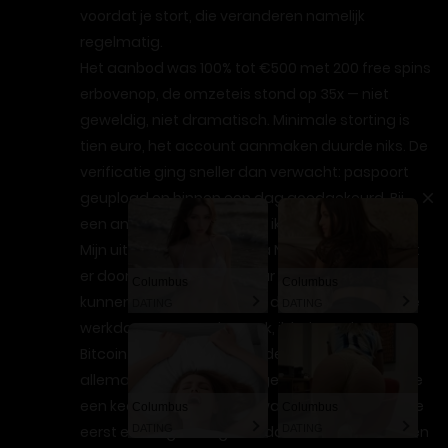
voordat je stort, die veranderen namelijk
regelmatig.
Het aanbod was 100% tot €500 met 200 free spins
erbovenop, de omzeteis stond op 35x — niet
geweldig, niet dramatisch. Minimale storting is
tien euro, het account aanmaken duurde niks. De
verificatie ging sneller dan verwacht: paspoort
geupload en binnen een dag goedgekeurd. Bij
een ander casino wachtte ik ooit een week.
Mijn uitbetalingen gaan via Neteller en dat staat
er doorgaans binnen 24 uur op. Kaartbetalingen
Columbus
Columbus
kunnen ook gewoon, maar dan wacht je wel drie
DATING
DATING
werkdagen. Crypto kan ook, ik heb een keer met
Bitcoin getest en dat was de snelste van
allemaal. Wat me echt tegenviel: support liet me
een keer twintig minuten wachten, en dan krijg je
Columbus
Columbus
DATING
DATING
eerst een Engelstalig standaardbericht. Ze losten