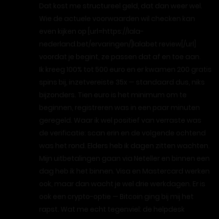
Dat kost me structureel geld, dat dan weer wel.
Wie de actuele voorwaarden wil checken kan
even kijken op [url=https://lala-
nederland.bet/ervaringen/]lalabet review[/url]
voordat je begint, ze passen dat af en toe aan.
Ik kreeg 100% tot 500 euro en er kwamen 200 gratis
spins bij, inzetvereiste 35x — standaard dus, niks
bijzonders. Tien euro is het minimum om te
beginnen, registreren was in een paar minuten
geregeld. Waar ik wel positief van verraste was
de verificatie: scan erin en de volgende ochtend
was het rond. Elders heb ik dagen zitten wachten.
Mijn uitbetalingen gaan via Neteller en binnen een
dag heb ik het binnen. Visa en Mastercard werken
ook, maar dan wacht je wel drie werkdagen. Er is
ook een crypto-optie — Bitcoin ging bij mij het
rapst. Wat me echt tegenviel: de helpdesk