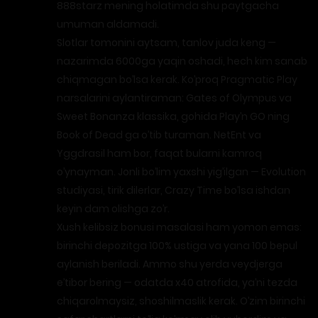
888starz mening holatimda shu paytgacha
umuman aldamadi.
Slotlar tomonini aytsam, tanlov juda keng —
nazarimda 6000ga yaqin oshadi, hech kim sanab
chiqmagan bo’lsa kerak. Ko’proq Pragmatic Play
narsalarini aylantiraman: Gates of Olympus va
Sweet Bonanza klassika, gohida Play’n GO ning
Book of Dead ga o’tib turaman. NetEnt va
Yggdrasil ham bor, faqat bularni kamroq
o’ynayman. Jonli bo’lim yaxshi yig’ilgan — Evolution
studiyasi, tirik dilerlar, Crazy Time bo’lsa ishdan
keyin dam olishga zo’r.
Xush kelibsiz bonusi masalasi ham yomon emas:
birinchi depozitga 100% ustiga va yana 100 bepul
aylanish beriladi. Ammo shu yerda veydjerga
e’tibor bering — odatda x40 atrofida, ya’ni tezda
chiqarolmaysiz, shoshilmaslik kerak. O’zim birinchi