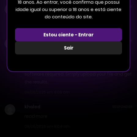
18 anos. Ao entrar, você confirma que possui
Cedricted
RESPONDER
idade igual ou superior a 18 anos e está ciente
пицца
заказ пиццы воронеж
do conteúdo do site.
08/06/2026 em 8:15 am
Estou ciente - Entrar
RonnieOptip
RESPONDER
Sair
Visit
https://converter-pdf.org
and you’ll find an
online PPT to PDF converter. Convert PPT to PDF or
PDF to PowerPoint in seconds—no registration or
software required. Simply upload your file and get
the results.
08/06/2026 em 8:06 am
khaled
RESPONDER
read more
08/06/2026 em 8:04 am