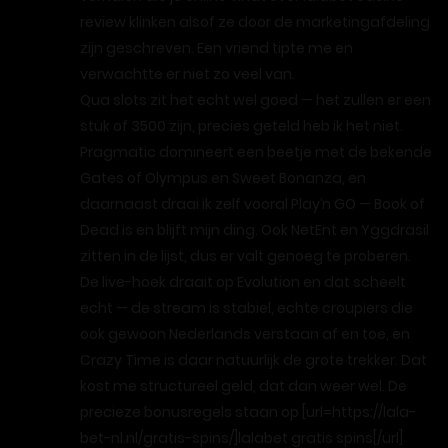
review klinken alsof ze door de marketingafdeling
zijn geschreven. Een vriend tipte me en
verwachtte er niet zo veel van.
Qua slots zit het echt wel goed — het zullen er een
stuk of 3500 zijn, precies geteld heb ik het niet.
Pragmatic domineert een beetje met de bekende
Gates of Olympus en Sweet Bonanza, en
daarnaast draai ik zelf vooral Play’n GO — Book of
Dead is en blijft mijn ding. Ook NetEnt en Yggdrasil
zitten in de lijst, dus er valt genoeg te proberen.
De live-hoek draait op Evolution en dat scheelt
echt — de stream is stabiel, echte croupiers die
ook gewoon Nederlands verstaan af en toe, en
Crazy Time is daar natuurlijk de grote trekker. Dat
kost me structureel geld, dat dan weer wel. De
precieze bonusregels staan op [url=https://lala-
bet-nl.nl/gratis-spins/]lalabet gratis spins[/url]