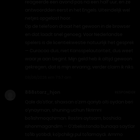
reageerde een avond pas na een half uur, en ze
antwoordden eerst in het Engels. Uiteindelijk wel
netjes opgelost hoor.
Op de telefoon draait het gewoon in de browser
en dat laadt snel genoeg. Voor Nederlandse
spelers is de licentiekwestie natuurlijk het gesprek
— Curacao dus, niet Kansspelautoriteit, dus weet
waar je aan begint. Mijn geld heb ik altijd gewoon
gekregen, dat is mijn ervaring, verder claim ik niks.
08/06/2026 em 7:57 am
888starz_hjon
RESPONDER
Qale do’stlar, shaxsan o’zim qariyb olti oydan beri
o’ynayman, shuning uchun fikrimni
bo’lishmoqchiman. Rostini aytsam, boshida
ishonmagandim — O’zbekistonda bunaqa saytlar
to’lib yotibdi, ko’pchiligi pul to’lamaydi. Ammo