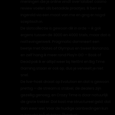
meningen die je online vindt over lalabet casino
review voelen als betaalde praatjes. Ik ben er
ingerold via een maat van me en ging er nogal
sceptisch in.
De slotcollectie is gewoon dik in orde — ik gok
ergens tussen de 3000 en 4000 titels, maar dat is
nattevingerwerk. Pragmatic domineert een
beetje met Gates of Olympus en Sweet Bonanza,
en zelf hang ik meer rond Play’n GO — Book of
Dead pak ik er altijd weer bij. NetEnt en Big Time
Gaming staan er ook op, dus je verveelt je niet
snel.
De live-hoek draait op Evolution en dat is gewoon
prettig — de stream is stabiel, de dealers zijn
gezellig genoeg, en Crazy Time is daar natuurlijk
de grote trekker. Dat kost me structureel geld, dat
dan weer wel. Voor de huidige aanbiedingen kun