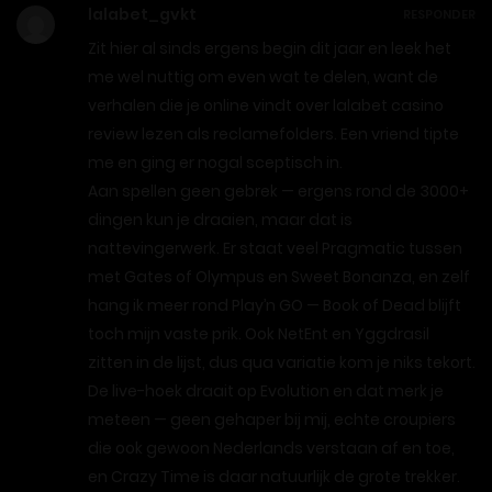
lalabet_gvkt
RESPONDER
Zit hier al sinds ergens begin dit jaar en leek het
me wel nuttig om even wat te delen, want de
verhalen die je online vindt over lalabet casino
review lezen als reclamefolders. Een vriend tipte
me en ging er nogal sceptisch in.
Aan spellen geen gebrek — ergens rond de 3000+
dingen kun je draaien, maar dat is
nattevingerwerk. Er staat veel Pragmatic tussen
met Gates of Olympus en Sweet Bonanza, en zelf
hang ik meer rond Play’n GO — Book of Dead blijft
toch mijn vaste prik. Ook NetEnt en Yggdrasil
zitten in de lijst, dus qua variatie kom je niks tekort.
De live-hoek draait op Evolution en dat merk je
meteen — geen gehaper bij mij, echte croupiers
die ook gewoon Nederlands verstaan af en toe,
en Crazy Time is daar natuurlijk de grote trekker.