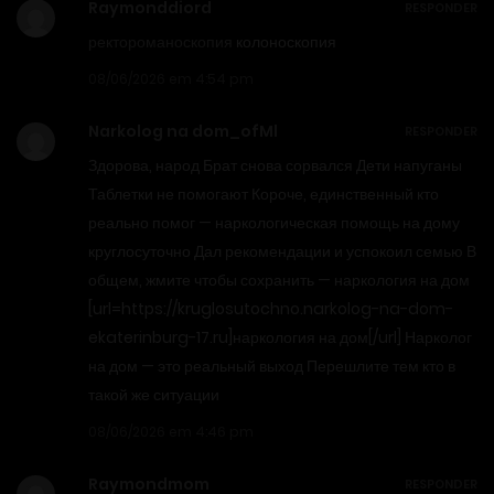
Raymonddiord
RESPONDER
ректороманоскопия
колоноскопия
08/06/2026 em 4:54 pm
Narkolog na dom_ofMl
RESPONDER
Здорова, народ Брат снова сорвался Дети напуганы
Таблетки не помогают Короче, единственный кто
реально помог — наркологическая помощь на дому
круглосуточно Дал рекомендации и успокоил семью В
общем, жмите чтобы сохранить — наркология на дом
[url=https://kruglosutochno.narkolog-na-dom-
ekaterinburg-17.ru]наркология на дом[/url] Нарколог
на дом — это реальный выход Перешлите тем кто в
такой же ситуации
08/06/2026 em 4:46 pm
Raymondmom
RESPONDER