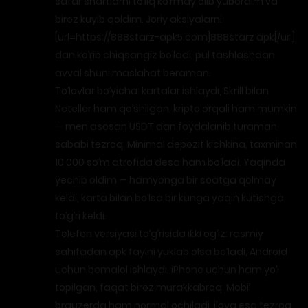
safar shartlarni to’liq ko’rmay olib yubordim va
biroz kuyib qoldim. Joriy aksiyalarni
[url=https://888starz-apk5.com]888starz apk[/url]
dan ko’rib chiqsangiz bo’ladi, pul tashlashdan
avval shuni maslahat beraman.
To’lovlar bo’yicha: kartalar ishlaydi, Skrill bilan
Neteller ham qo’shilgan, kripto orqali ham mumkin
— men asosan USDT dan foydalanib turaman,
sababi tezroq. Minimal depozit kichkina, taxminan
10 000 so’m atrofida desa ham bo’ladi. Yaqinda
yechib oldim — hamyonga bir soatga qolmay
keldi, karta bilan bo’lsa bir kunga yaqin kutishga
to’g’ri keldi.
Telefon versiyasi to’g’risida ikki og’iz: rasmiy
sahifadan apk faylni yuklab olsa bo’ladi, Android
uchun bemalol ishlaydi, iPhone uchun ham yo’l
topilgan, faqat biroz murakkabroq. Mobil
brauzerda ham normal ochiladi, ilova esa tezroq