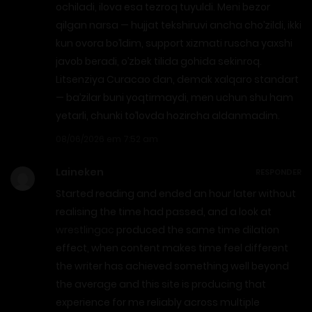
ochiladi, ilova esa tezroq tuyuldi. Meni bezor
qilgan narsa — hujjat tekshiruvi ancha cho’zildi, ikki
kun ovora bo’ldim, support xizmati ruscha yaxshi
javob beradi, o’zbek tilida gohida sekinroq.
Litsenziya Curacao dan, demak xalqaro standart
— ba’zilar buni yoqtirmaydi, men uchun shu ham
yetarli, chunki to’lovda hozircha aldanmadim.
08/06/2026 em 7:52 am
Laineken
RESPONDER
Started reading and ended an hour later without
realising the time had passed, and a look at
wrestlingac
produced the same time dilation
effect, when content makes time feel different
the writer has achieved something well beyond
the average and this site is producing that
experience for me reliably across multiple