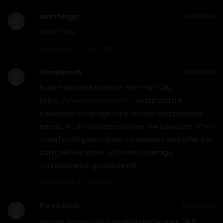
iamthiago
RESPONDER
more here
08/06/2026 em 11:47 am
Charlessok
RESPONDER
Is an insurance broker in New York City
https://www.ayroyal.com
– independent
insurance coverage for business and personal
needs. As an insurance broker, we compare offers
from leading insurance companies and offer you
competitive prices with real coverage.
Transparency guaranteed!
08/06/2026 em 11:00 am
FloydJoult
RESPONDER
тяговая батарея 48 В
тяговый аккумулятор 24 В