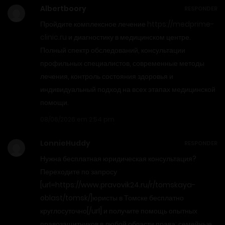
Albertboory
RESPONDER
Пройдите комплексное лечение
https://medprime-
clinic.ru
и диагностику в медицинском центре.
Полный спектр обследований, консультации
профильных специалистов, современные методы
лечения, контроль состояния здоровья и
индивидуальный подход на всех этапах медицинской
помощи.
08/06/2026 em 2:54 pm
LonnieHuddy
RESPONDER
Нужна бесплатная юридическая консультация?
Переходите по запросу
[url=https://www.pravovik24.ru/r/tomskaya-
oblast/tomsk/]юристы в Томске бесплатно
круглосуточно[/url] и получите помощь опытных
правозащитников в любой области права: семейные