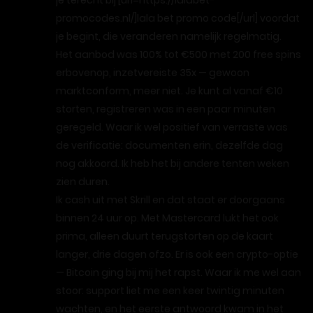
je terecht bij [url=https://lalabet-
promocodes.nl/]lala bet promo code[/url] voordat
je begint, die veranderen namelijk regelmatig.
Het aanbod was 100% tot €500 met 200 free spins
erbovenop, inzetvereiste 35x — gewoon
marktconform, meer niet. Je kunt al vanaf €10
storten, registreren was in een paar minuten
geregeld. Waar ik wel positief van verraste was
de verificatie: documenten erin, dezelfde dag
nog akkoord. Ik heb het bij andere tenten weken
zien duren.
Ik cash uit met Skrill en dat staat er doorgaans
binnen 24 uur op. Met Mastercard lukt het ook
prima, alleen duurt terugstorten op de kaart
langer, drie dagen ofzo. Er is ook een crypto-optie
— Bitcoin ging bij mij het rapst. Waar ik me wel aan
stoor: support liet me een keer twintig minuten
wachten, en het eerste antwoord kwam in het