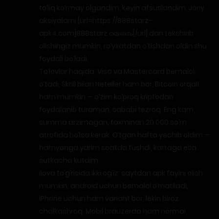
to’liq ko’rmay olgandim, keyin afsuslandim. Joriy
aksiyalarni [url=https://888starz-
apk4.com]888starz скачать[/url] dan tekshirib
olishingiz mumkin, ro’yxatdan o’tishdan oldin shu
foydali bo’ladi.
To’lovlar haqida: Visa va Mastercard bemalol
o’tadi, Skrill bilan Neteller ham bor, Bitcoin orqali
ham mumkin — o’zim ko’proq kriptodan
foydalanib turaman, sababi tezroq. Eng kam
summa arzimagan, taxminan 20 000 so’m
atrofida bo’lsa kerak. O’tgan hafta yechib oldim —
hamyonga yarim soatda tushdi, kartaga esa
sutkacha kutdim.
Ilova to’g’risida ikki og’iz: saytdan apk faylni olish
mumkin, android uchun bemalol o’rnatiladi,
iPhone uchun ham variant bor, lekin biroz
chalkashroq. Mobil brauzerda ham normal