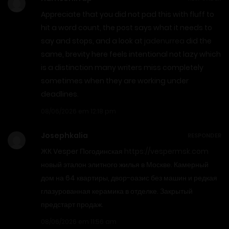
Appreciate that you did not pad this with fluff to
hit a word count, the post says what it needs to
say and stops, and a look at
jadenurrea
did the
same, brevity here feels intentional not lazy which
is a distinction many writers miss completely
sometimes when they are working under
deadlines.
08/06/2026 em 12:18 pm
Josephkalia
RESPONDER
ЖК Vesper Погодинская
https://vespermsk.com
новый эталон элитного жилья в Москве. Камерный
дом на 64 квартиры, двор-оазис без машин и редкая
глазурованная керамика в отделке. Закрытый
предстарт продаж.
08/06/2026 em 11:56 am