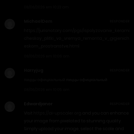
08/06/2026 em 10:23 am
MichaelDem
RESPONDER
https://jurisnotary.com/pgs/ispolyzovanie_kerami
cheskoy_plitki_vo_vremya_remonta_v_gigienich
eskom_prostranstve.html
08/06/2026 em 10:06 am
Harryjug
RESPONDER
пиццы официальный
пиццы официальный
08/06/2026 em 10:05 am
Edwardjanor
RESPONDER
Visit
https://ai-upscaler.org
and you can enhance
your image from pixelated to stunning quality.
Simply upload your image, select the scale and