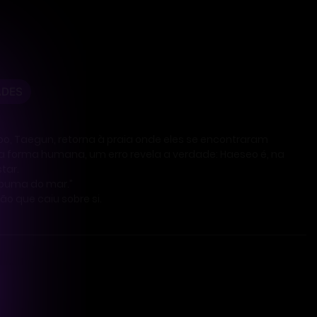
ADES
, Taegun, retorna à praia onde eles se encontraram
 forma humana, um erro revela a verdade: Haeseo é, na
tar.
spuma do mar.”
o que caiu sobre si.