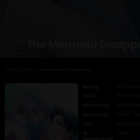
The Mermaid Disapp
MR YAOI
Casa
Adulto
The Mermaid Disappeared
Average
5
Rating
59th, it has
Rank
And the M
Alternativa
Adulto
,
D
Gênero (s)
Manhwa +
Tipo
2024
Lançamento