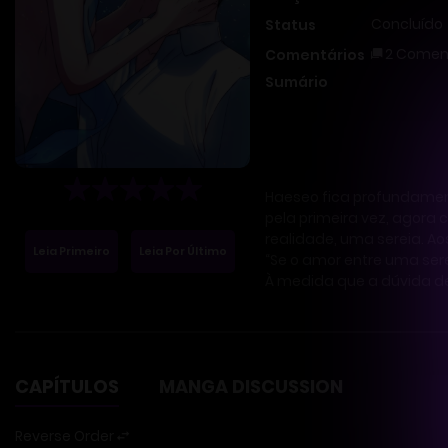
Concluído
Status
2 Comen
Comentários
Sumário
Haeseo fica profundament
pela primeira vez, agora
realidade, uma sereia. A
Leia Primeiro
Leia Por Último
“Se o amor entre uma ser
À medida que a dúvida de
CAPÍTULOS
MANGA DISCUSSION
Reverse Order