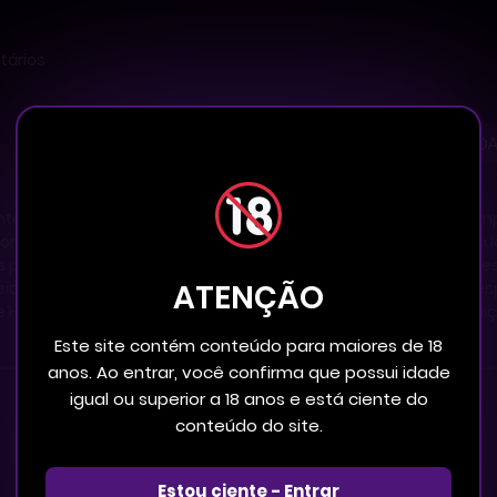
tários
FIQUE POR DENTRO DAS NOVID
e comovido quando o garotinho que ele salvou há muito tempo
 como adulto. Embora Haeseo se reencontre com Taegun em sua
os poucos, a obsessão violenta de Taegun começa a se manifes
ATENÇÃO
eia e um humano não for sincero, a sereia desaparecerá em e
 Haeseo sobre o afeto de Taegun cresce, ele percebe a maldiçã
Este site contém conteúdo para maiores de 18
anos. Ao entrar, você confirma que possui idade
igual ou superior a 18 anos e está ciente do
conteúdo do site.
Estou ciente - Entrar