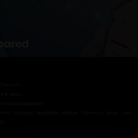
eared
/
5
out of
1
 6.1K views
ermaid Disappeared
rama
,
Fantasia
,
Finalizado
,
Mature
,
Romance
,
Smut
,
Yaoi
18