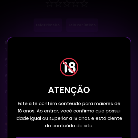
Leia Primeiro
Leia Por Último
Rank
N / A, it has 301 views
Autor(es)
KOUDA Miu
Artista (s)
KOUDA Miu
ATENÇÃO
Gênero (s)
Finalizado
,
Romance
,
Shounen Ai
,
Yaoi
Este site contém conteúdo para maiores de
Tipo
18 anos. Ao entrar, você confirma que possui
Mangá
idade igual ou superior a 18 anos e está ciente
Lançamento
do conteúdo do site.
2018