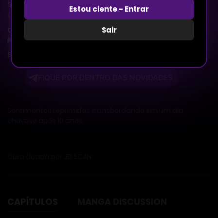
Status
Estou ciente - Entrar
Concluído
Sair
Comentários
0 Comentários
Sumário
FIQUE POR DENTRO DAS NOVIDADES
Sentimentos reprimidos transbordando em um dia
chuvoso após 10 anos.
Obra doada por JD SCAN
CAPÍTULOS
MANGA DISCUSSION