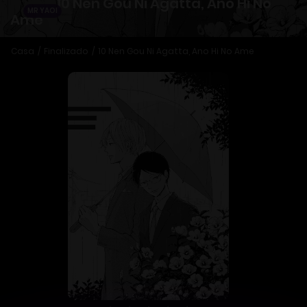
10 Nen Gou Ni Agatta, Ano Hi No
MR YAOI
Ame
Casa
Finalizado
10 Nen Gou Ni Agatta, Ano Hi No Ame