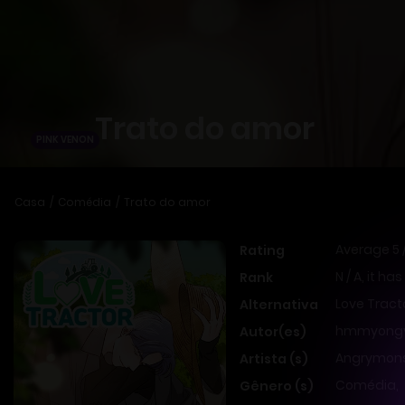
Trato do amor
PINK VENON
Casa
Comédia
Trato do amor
Average
5
Rating
N / A, it ha
Rank
Love Tract
Alternativa
hmmyong
Autor(es)
Angrymons
Artista (s)
Comédia
,
Gênero (s)