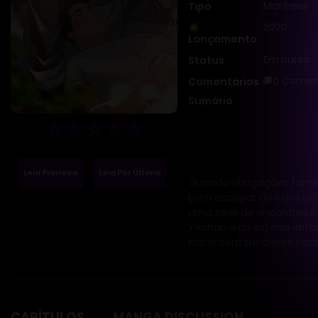
Manhwa
Tipo
2020
Lançamento
Em curso
Status
0 Comen
Comentários
Sumário
Leia Primeiro
Leia Por Último
Quando obrigações famili
para escapar do caos da c
uma série de encontros e
Yechan e do exterior irri
trator será suficiente pa
CAPÍTULOS
MANGA DISCUSSION