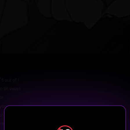
/
5
out of
1
s 0.9K views
or
yong
ter(Art)
Hospedagem
,
Romance
,
Shounen Ai
,
Yaoi