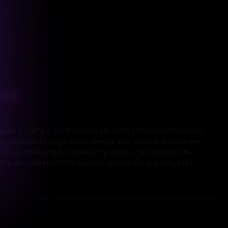
ADES
ir para o campo, esta parece ser uma ótima oportunidade
 novo romance?! Logo após chegar, Sun Yool se envolve em
. Mas, apesar da primeira impressão desajeitada de
Será que o charme rústico deste garanhão que dirige um