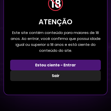
ATENÇÃO
tários
Este site contém conteúdo para maiores de 18
anos. Ao entrar, você confirma que possui idade
igual ou superior a 18 anos e está ciente do
FIQUE POR DENTRO DAS NOVID
conteúdo do site.
ares forçam Sun Yool, um estudante estressado de direito, a 
Estou ciente - Entrar
idade. Afinal, a vida ao ar livre promete ar fresco, sol… e um
 mal-entendidos estranhos com seu vizinho de 20 anos, Yechan
Sair
tadiço de Sun Yool, os dois se sentem atraídos um pelo outro… 
ra derreter o coração deste garoto frio da cidade?