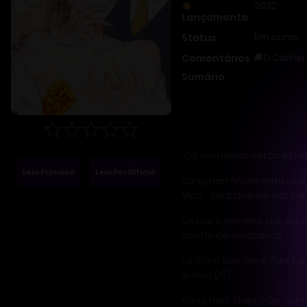
2022
Lançamento
Em curso
Status
0 Comen
Comentários
Sumário
“Os demônios estão esfr
Leia Primeiro
Leia Por Último
Kang Han finalmente deix
Mas… será que ele era ba
Desde o primeiro dia, el
centro de exorcismo.
Lá, Shim Soo-bin e Park E
Budas (!?).
Kang Han, claro, não acr