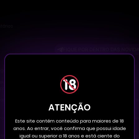
tários
FIQUE POR DENTRO DAS NOVID
egando o X em mim…!”
ou a vida apertada no gosiwon e conseguiu seu primeiro quarto
rato demais por um motivo?
e começa a sofrer com fantasmas pervertidos que o assediam n
ATENÇÃO
ui-chan dizem que, se ele passar a noite conforme os desejos do
Este site contém conteúdo para maiores de 18
anos. Ao entrar, você confirma que possui idade
igual ou superior a 18 anos e está ciente do
edita nessa história absurda… mas acaba entrando em um rela