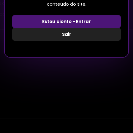
s queriam…?!
conteúdo do site.
é complicado demais!”
Estou ciente - Entrar
Sair