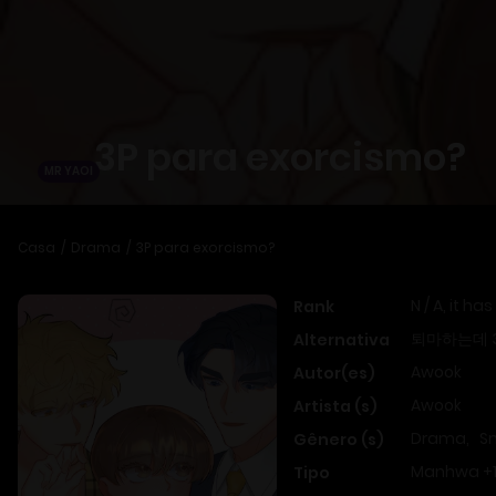
3P para exorcismo?
MR YAOI
Casa
Drama
3P para exorcismo?
N / A, it has
Rank
퇴마하는데 
Alternativa
Awook
Autor(es)
Awook
Artista (s)
Drama
,
S
Gênero (s)
Manhwa +
Tipo