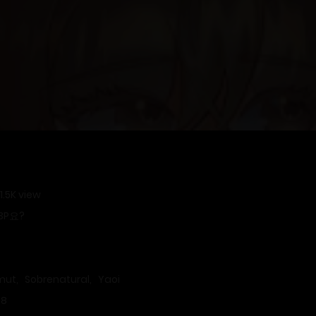
 1.5K view
3P요?
mut
,
Sobrenatural
,
Yaoi
18