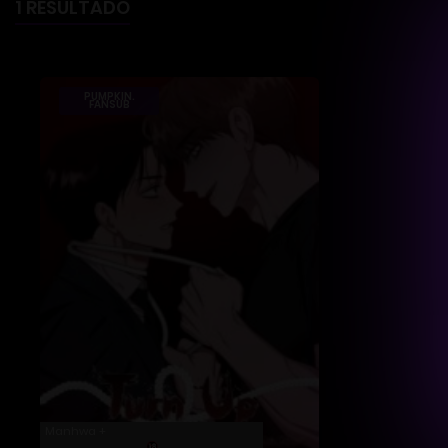
1 RESULTADO
PUMPKIN.
FANSUB
Manhwa +