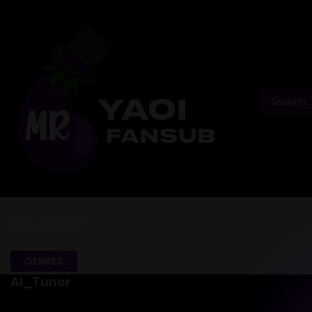
Casa
Al_Tuner
GENRES
Al_Tuner