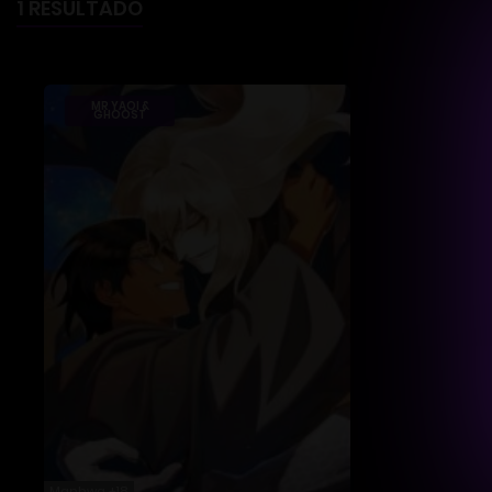
1 RESULTADO
MR YAOI &
GHOOST
Manhwa +18