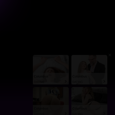
Columbus
Columbus
DATING
DATING
Columbus
Columbus
DATING
DATING