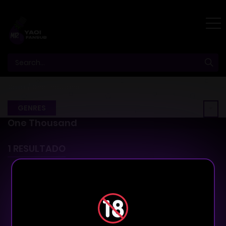
Casa
One Thousand
GENRES
One Thousand
1 RESULTADO
Latest
A-Z
Rating
Trending
Maioria Das Visualizações
Novo