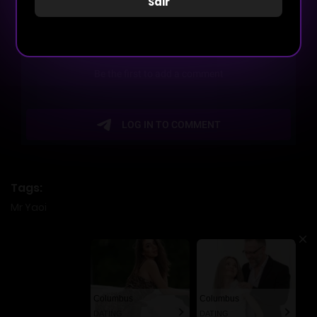
Sair
Tags:
Mr Yaoi
Columbus
Columbus
DATING
DATING