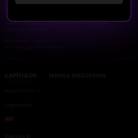
percebe que algo está errado. Sua relação com Woojin
se torna cada vez mais íntima e diferente do que ele
esperava. Será que Seungyeon conseguirá voltar à
sua vida normal ou ficará preso para sempre no
romance da irmã?
Pink venom – cap 1 ao 3
Mr Yaoi – cap 4 em diante
CAPÍTULOS
MANGA DISCUSSION
Reverse Order
Capítulo 42
Capítulo 41