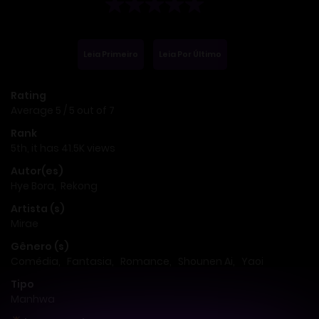
Leia Primeiro
Leia Por Último
Rating
Average
5
/
5
out of
7
Rank
5th, it has 41.5K views
Autor(es)
Hye Bora
,
Rekong
Artista (s)
Mirae
Gênero (s)
Comédia
,
Fantasia
,
Romance
,
Shounen Ai
,
Yaoi
Tipo
Manhwa