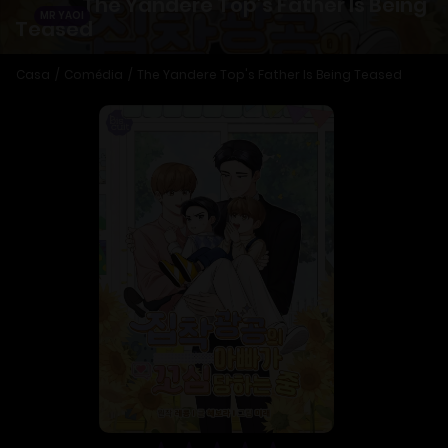
The Yandere Top’s Father Is Being
MR YAOI
Teased
Casa
Comédia
The Yandere Top's Father Is Being Teased