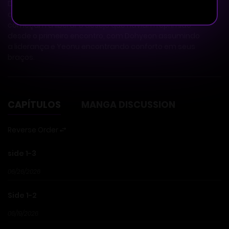
Dohyeon oferece abrigo a Yeonu, já que o assassino
ainda está à solta. Enquanto convivem juntos, os dois
começam a liberar o desejo que haviam reprimido
desde o primeiro encontro, com Dohyeon assumindo
a liderança e Yeonu encontrando conforto em seus
braços.
CAPÍTULOS
MANGA DISCUSSION
Reverse Order
side 1-3
06/26/2026
Side 1-2
06/19/2026