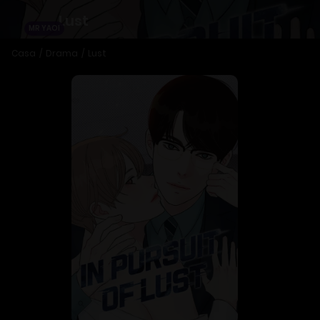
Lust
MR YAOI
Casa
Drama
Lust