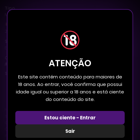
Tipo
Manhwa +18
Lançamento
2020
Status
Em curso
Comentários
ATENÇÃO
0 Comentários
Sumário
Este site contém conteúdo para maiores de
18 anos. Ao entrar, você confirma que possui
FIQUE POR DENTRO DAS NOVIDADES
idade igual ou superior a 18 anos e está ciente
do conteúdo do site.
Han Yeonu, um médico legista e virgem, suspeita que
seu cadáver seja vítima de um assassino em série
Estou ciente - Entrar
com motivações homossexuais. Ele tenta informar
Cha Dohyeon, o promotor responsável pelo caso, mas
Sair
no processo quase se torna uma vítima também.