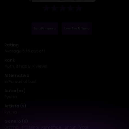
Leia Primeiro
Leia Por Último
Rating
Average
5
/
5
out of
1
Rank
46th, it has 8.1K views
Alternativa
ln Pursuit of Lust
Autor(es)
Ryuha
Artista (s)
Ryuha
Gênero (s)
Drama
,
Mistério
,
Romance
,
Smut
,
Yaoi